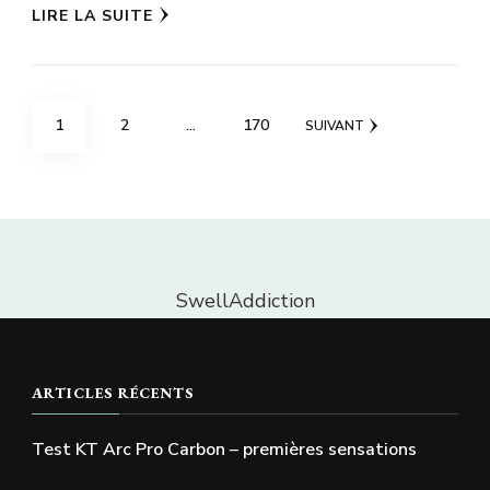
LIRE LA SUITE
Pagination
PAGE
PAGE
PAGE
1
2
…
170
SUIVANT
des
publications
SwellAddiction
ARTICLES RÉCENTS
Test KT Arc Pro Carbon – premières sensations