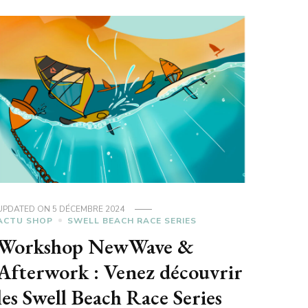
UPDATED ON
5 DÉCEMBRE 2024
ACTU SHOP
SWELL BEACH RACE SERIES
Workshop NewWave &
Afterwork : Venez découvrir
les Swell Beach Race Series