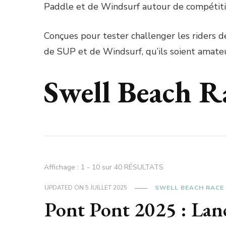
Paddle et de Windsurf autour de compétitio
Conçues pour tester challenger les riders d
de SUP et de Windsurf, qu’ils soient amateu
Swell Beach Ra
Affichage : 1 - 10 sur 40 RÉSULTATS
UPDATED ON
5 JUILLET 2025
SWELL BEACH RACE 
Pont Pont 2025 : Lanc