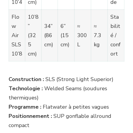
10’4
cm)
de
Flo
10’8
Sta
w
’’
34’’
6’’
≈
≈
bilit
Air
(32
(86
(15
300
7.3
é /
SLS
5
cm)
cm)
L
kg
conf
10’8
cm)
ort
Construction :
SLS (Strong Light Superior)
Technologie :
Welded Seams (soudures
thermiques)
Programme :
Flatwater à petites vagues
Positionnement :
SUP gonflable allround
compact