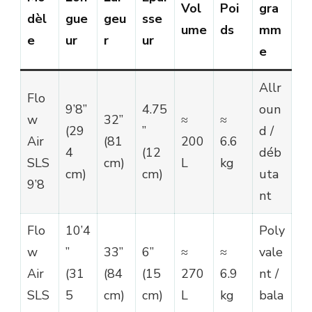
Vol
Poi
gra
dèl
gue
geu
sse
ume
ds
mm
e
ur
r
ur
e
Allr
Flo
9’8’’
4.75
oun
w
32’’
≈
≈
(29
’’
d /
Air
(81
200
6.6
4
(12
déb
SLS
cm)
L
kg
cm)
cm)
uta
9’8
nt
Flo
10’4
Poly
w
’’
33’’
6’’
≈
≈
vale
Air
(31
(84
(15
270
6.9
nt /
SLS
5
cm)
cm)
L
kg
bala