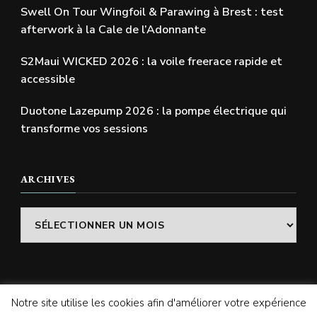
Swell On Tour Wingfoil & Parawing à Brest : test
afterwork à la Cale de l’Adonnante
S2Maui WICKED 2026 : la voile freerace rapide et
accessible
Duotone Lazepump 2026 : la pompe électrique qui
transforme vos sessions
ARCHIVES
Archives
Notre site utilise les cookies afin d'améliorer votre expérience
© Copyright 2026
SWELLADDICTION | Le blog
. Tous