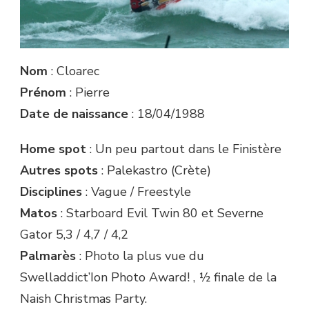
Nom
: Cloarec
Prénom
: Pierre
Date de naissance
: 18/04/1988
Home spot
: Un peu partout dans le Finistère
Autres spots
: Palekastro (Crète)
Disciplines
: Vague / Freestyle
Matos
: Starboard Evil Twin 80 et Severne
Gator 5,3 / 4,7 / 4,2
Palmarès
: Photo la plus vue du
Swelladdict’Ion Photo Award! , ½ finale de la
Naish Christmas Party.