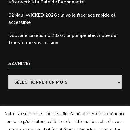
afterwork à la Cale de l’Adonnante
S2Maui WICKED 2026 : la voile freerace rapide et
accessible
Duotone Lazepump 2026 : la pompe électrique qui
transforme vos sessions
ARCHIVES
Archives
Notre site utilise les cookies afin d'améliorer votre expérience
© Copyright 2026
SWELLADDICTION | Le blog
. Tous
en tant qu'utilisateur, collecter des informations afin de vous
droits réservés.
Vilva | Développé par
Blossom
proposer des publicités cohérentes. Veuillez accepter les