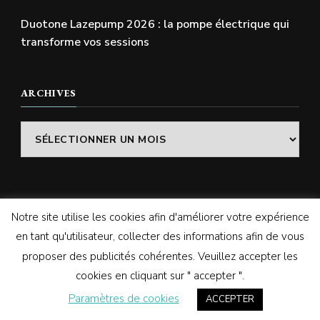
Duotone Lazepump 2026 : la pompe électrique qui
transforme vos sessions
ARCHIVES
Archives
Notre site utilise les cookies afin d'améliorer votre expérience
© Copyright 2026
SWELLADDICTION | Le blog
. Tous
en tant qu'utilisateur, collecter des informations afin de vous
droits réservés.
Vilva | Développé par
Blossom
proposer des publicités cohérentes. Veuillez accepter les
Themes
. Propulsé par
WordPress
cookies en cliquant sur " accepter ".
Paramètres de cookies
ACCEPTER