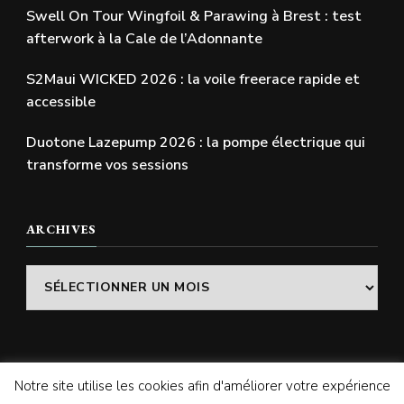
Swell On Tour Wingfoil & Parawing à Brest : test
afterwork à la Cale de l’Adonnante
S2Maui WICKED 2026 : la voile freerace rapide et
accessible
Duotone Lazepump 2026 : la pompe électrique qui
transforme vos sessions
ARCHIVES
Archives
Notre site utilise les cookies afin d'améliorer votre expérience
© Copyright 2026
SWELLADDICTION | Le blog
. Tous