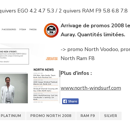
uivers EGO 4.2 4.7 5.3 / 2 quivers RAM F9 5.8 6.8 7.8
Arrivage de promos 2008 l
Auray. Quantités limitées.
-> promo North Voodoo, pro
North Ram F8
Plus d’infos :
www.north-windsurf.com
PLATINUM
PROMO NORTH 2008
RAM F9
SILVER