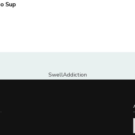
do Sup
SwellAddiction