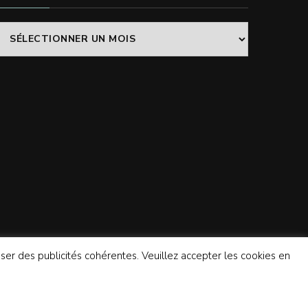
Archives
poser des publicités cohérentes. Veuillez accepter les cookies en
Propulsé par
WordPress