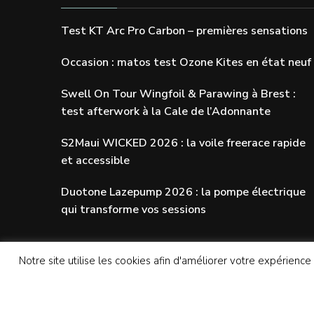
Test KT Arc Pro Carbon – premières sensations
Occasion : matos test Ozone Kites en état neuf
Swell On Tour Wingfoil & Parawing à Brest :
test afterwork à la Cale de l’Adonnante
S2Maui WICKED 2026 : la voile freerace rapide
et accessible
Duotone Lazepump 2026 : la pompe électrique
qui transforme vos sessions
Notre site utilise les cookies afin d'améliorer votre expérience
© Copyright 2026
SWELLADDICTION | Le blog
. 