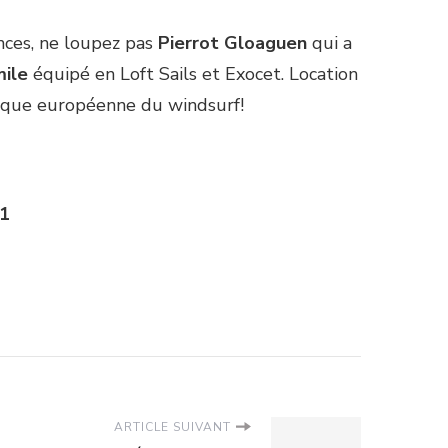
ances, ne loupez pas
Pierrot Gloaguen
qui a
mile
équipé en Loft Sails et Exocet. Location
ecque européenne du windsurf!
81
ARTICLE SUIVANT