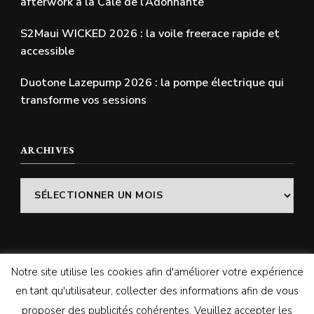
afterwork à la Cale de l’Adonnante
S2Maui WICKED 2026 : la voile freerace rapide et
accessible
Duotone Lazepump 2026 : la pompe électrique qui
transforme vos sessions
ARCHIVES
Archives
Notre site utilise les cookies afin d'améliorer votre expérience
© Copyright 2026
SWELLADDICTION | Le blog
. Tous
en tant qu'utilisateur, collecter des informations afin de vous
droits réservés.
Vilva | Développé par
Blossom
proposer des publicités cohérentes. Veuillez accepter les