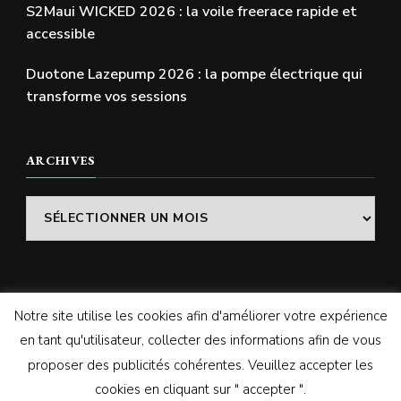
S2Maui WICKED 2026 : la voile freerace rapide et
accessible
Duotone Lazepump 2026 : la pompe électrique qui
transforme vos sessions
ARCHIVES
Archives
Notre site utilise les cookies afin d'améliorer votre expérience
© Copyright 2026
SWELLADDICTION | Le blog
. Tous
en tant qu'utilisateur, collecter des informations afin de vous
droits réservés.
Vilva | Développé par
Blossom
proposer des publicités cohérentes. Veuillez accepter les
Themes
. Propulsé par
WordPress
cookies en cliquant sur " accepter ".