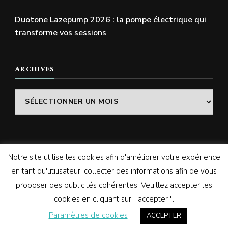
Duotone Lazepump 2026 : la pompe électrique qui
transforme vos sessions
ARCHIVES
Archives
Notre site utilise les cookies afin d'améliorer votre expérience
© Copyright 2026
SWELLADDICTION | Le blog
. Tous
en tant qu'utilisateur, collecter des informations afin de vous
droits réservés.
Vilva | Développé par
Blossom
proposer des publicités cohérentes. Veuillez accepter les
Themes
. Propulsé par
WordPress
cookies en cliquant sur " accepter ".
Paramètres de cookies
ACCEPTER