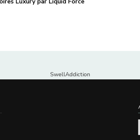
oires Luxury par Liquid Force
SwellAddiction