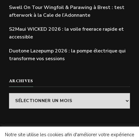
Swell On Tour Wingfoil & Parawing à Brest : test
afterwork à la Cale de l’Adonnante
S2Maui WICKED 2026 : la voile freerace rapide et
accessible
Duotone Lazepump 2026 : la pompe électrique qui
transforme vos sessions
ARCHIVES
Archives
Notre site utilise les cookies afin d'améliorer votre expérience
© Copyright 2026
SWELLADDICTION | Le blog
. Tous