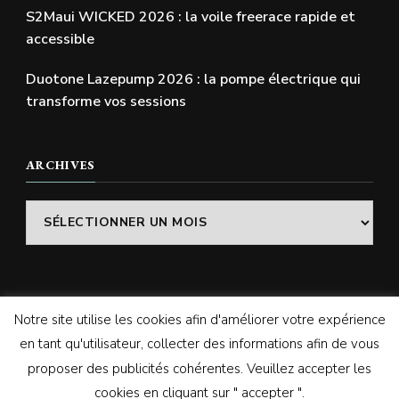
S2Maui WICKED 2026 : la voile freerace rapide et
accessible
Duotone Lazepump 2026 : la pompe électrique qui
transforme vos sessions
ARCHIVES
Archives
Notre site utilise les cookies afin d'améliorer votre expérience
© Copyright 2026
SWELLADDICTION | Le blog
. Tous
en tant qu'utilisateur, collecter des informations afin de vous
droits réservés.
Vilva | Développé par
Blossom
proposer des publicités cohérentes. Veuillez accepter les
Themes
. Propulsé par
WordPress
cookies en cliquant sur " accepter ".