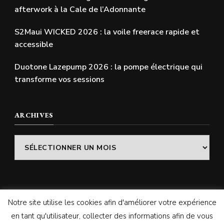
afterwork à la Cale de l’Adonnante
S2Maui WICKED 2026 : la voile freerace rapide et
accessible
Duotone Lazepump 2026 : la pompe électrique qui
transforme vos sessions
ARCHIVES
Archives
Notre site utilise les cookies afin d'améliorer votre expérience
© Copyright 2026
SWELLADDICTION | Le blog
. Tous
en tant qu'utilisateur, collecter des informations afin de vous
droits réservés.
Vilva | Développé par
Blossom