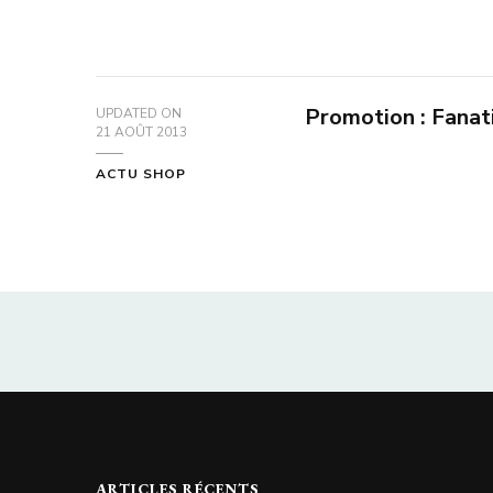
Promotion : Fana
UPDATED ON
21 AOÛT 2013
ACTU SHOP
ARTICLES RÉCENTS