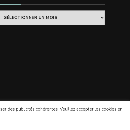
Archives
poser des publicités cohérentes. Veuillez accepter les cookies en
Propulsé par
WordPress