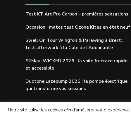
Test KT Arc Pro Carbon – premières sensations
Occasion : matos test Ozone Kites en état neuf
Swell On Tour Wingfoil & Parawing à Brest :
test afterwork à la Cale de l’Adonnante
S2Maui WICKED 2026 : la voile freerace rapide
et accessible
Duotone Lazepump 2026 : la pompe électrique
qui transforme vos sessions
Notre site utilise les cookies afin d'améliorer votre expérience
© Copyright 2026
SWELLADDICTION | Le blog
. 