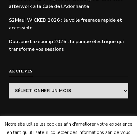
afterwork à la Cale de l’Adonnante
S2Maui WICKED 2026 : la voile freerace rapide et
accessible
Duotone Lazepump 2026 : la pompe électrique qui
transforme vos sessions
ARCHIVES
Archives
Notre site utilise les cookies afin d'améliorer votre expérience
© Copyright 2026
SWELLADDICTION | Le blog
. Tous
en tant qu'utilisateur, collecter des informations afin de vous
droits réservés.
Vilva | Développé par
Blossom