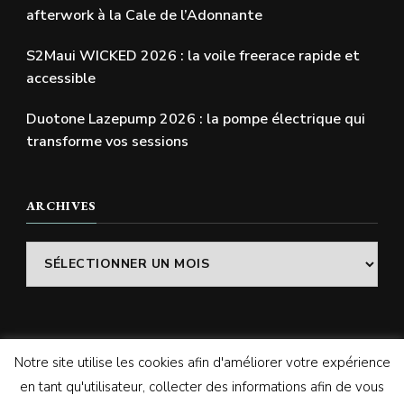
afterwork à la Cale de l’Adonnante
S2Maui WICKED 2026 : la voile freerace rapide et
accessible
Duotone Lazepump 2026 : la pompe électrique qui
transforme vos sessions
ARCHIVES
Archives
Notre site utilise les cookies afin d'améliorer votre expérience
© Copyright 2026
SWELLADDICTION | Le blog
. Tous
en tant qu'utilisateur, collecter des informations afin de vous
droits réservés.
Vilva | Développé par
Blossom