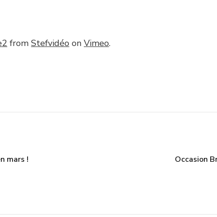
e2
from
Stefvidéo
on
Vimeo
.
en mars !
Occasion Br