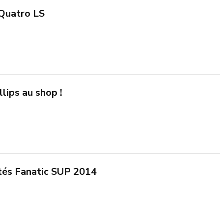
Quatro LS
llips au shop !
tés Fanatic SUP 2014