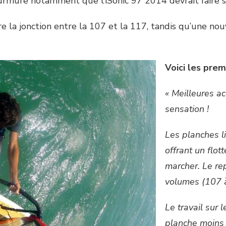
 murmure notamment que l’iSonic 97 2014 devrait faire s
re la jonction entre la 107 et la 117, tandis qu’une 
Voici les prem
« Meilleures ac
sensation !
Les planches l
offrant un flot
marcher. Le re
volumes (107 
Le travail sur 
planche moins 