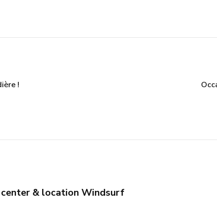
ère !
Occa
t center & location Windsurf