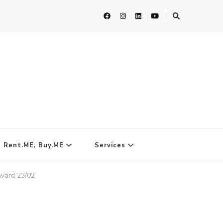
| Rent.ME, Buy.ME
Services
ward 23/02