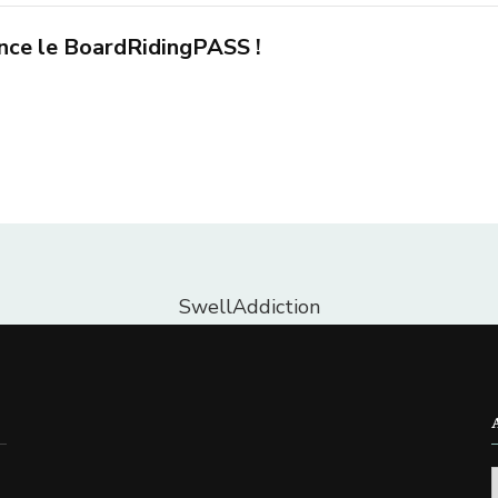
nce le BoardRidingPASS !
SwellAddiction