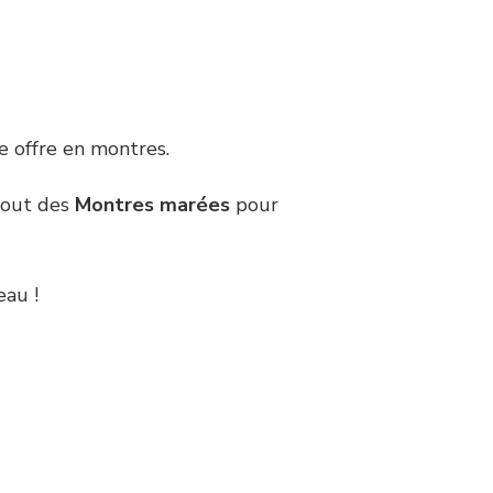
e offre en montres.
tout des
Montres marées
pour
eau !