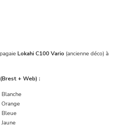
 pagaie
Lokahi C100 Vario
(ancienne déco) à
 (Brest + Web) :
o Blanche
o Orange
o Bleue
 Jaune