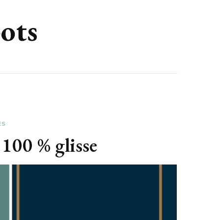
pots
ES
100 % glisse