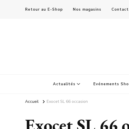
Retour au E-Shop
Nos magasins
Contact
Actualités
Evénements Sho
Accueil
Exocet SL 66 occasion
Exocet SL 66 