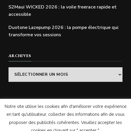
S2Maui WICKED 2026 : la voile freerace rapide et
accessible
Duotone Lazepump 2026 : la pompe électrique qui
transforme vos sessions
ARCHIVES
Archives
Notre site utilise les cookies afin d'améliorer votre expérience
© Copyright 2026
SWELLADDICTION | Le blog
. Tous
en tant qu'utilisateur, collecter des informations afin de vous
droits réservés.
Vilva | Développé par
Blossom
proposer des publicités cohérentes. Veuillez accepter les
Themes
. Propulsé par
WordPress
cookies en cliquant sur " accepter ".