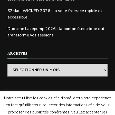
S2Maui WICKED 2026 : la voile freerace rapide et
accessible
Duotone Lazepump 2026 : la pompe électrique qui
transforme vos sessions
ARCHIVES
Archives
Notre site utilise les cookies afin d'améliorer votre expérience
© Copyright 2026
SWELLADDICTION | Le blog
. Tous
en tant qu'utilisateur, collecter des informations afin de vous
droits réservés.
Vilva | Développé par
Blossom
proposer des publicités cohérentes. Veuillez accepter les
Themes
. Propulsé par
WordPress