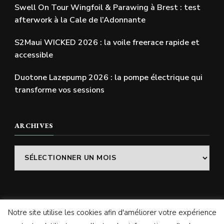
Swell On Tour Wingfoil & Parawing à Brest : test
afterwork à la Cale de l’Adonnante
S2Maui WICKED 2026 : la voile freerace rapide et
accessible
Duotone Lazepump 2026 : la pompe électrique qui
transforme vos sessions
ARCHIVES
Archives
Notre site utilise les cookies afin d'améliorer votre expérience
© Copyright 2026
SWELLADDICTION | Le blog
. Tous