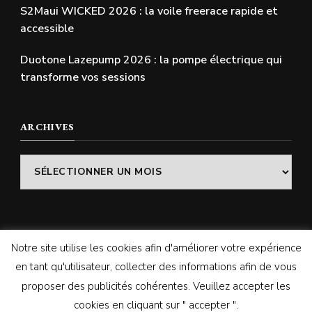
S2Maui WICKED 2026 : la voile freerace rapide et
accessible
Duotone Lazepump 2026 : la pompe électrique qui
transforme vos sessions
ARCHIVES
Archives
Notre site utilise les cookies afin d'améliorer votre expérience
© Copyright 2026
SWELLADDICTION | Le blog
. Tous
en tant qu'utilisateur, collecter des informations afin de vous
droits réservés.
Vilva | Développé par
Blossom
proposer des publicités cohérentes. Veuillez accepter les
Themes
. Propulsé par
WordPress
cookies en cliquant sur " accepter ".