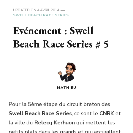
UPDATED ON
4 AVRIL 2014
SWELL BEACH RACE SERIES
Evénement : Swell
Beach Race Series # 5
MATHIEU
Pour la 5ème étape du circuit breton des
Swell Beach Race Series
, ce sont le
CNRK
et
la ville du
Relecq Kerhuon
qui mettent les
petits plats dans les grands et qui accueillent