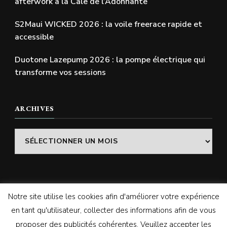
afterwork à la Cale de l’Adonnante
S2Maui WICKED 2026 : la voile freerace rapide et
accessible
Duotone Lazepump 2026 : la pompe électrique qui
transforme vos sessions
ARCHIVES
Archives
Notre site utilise les cookies afin d'améliorer votre expérience
© Copyright 2026
SWELLADDICTION | Le blog
. Tous
en tant qu'utilisateur, collecter des informations afin de vous
droits réservés.
Vilva | Développé par
Blossom
proposer des publicités cohérentes. Veuillez accepter les