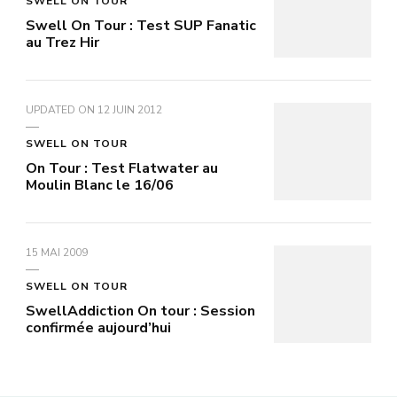
SWELL ON TOUR
Swell On Tour : Test SUP Fanatic
au Trez Hir
UPDATED ON
12 JUIN 2012
SWELL ON TOUR
On Tour : Test Flatwater au
Moulin Blanc le 16/06
15 MAI 2009
SWELL ON TOUR
SwellAddiction On tour : Session
confirmée aujourd’hui